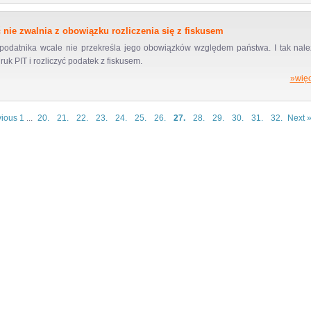
 nie zwalnia z obowiązku rozliczenia się z fiskusem
podatnika wcale nie przekreśla jego obowiązków względem państwa. I tak nale
ruk PIT i rozliczyć podatek z fiskusem.
»więc
vious
1
...
20.
21.
22.
23.
24.
25.
26.
27.
28.
29.
30.
31.
32.
Next 