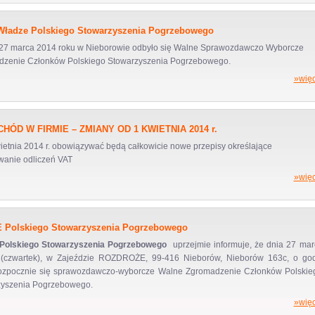
ładze Polskiego Stowarzyszenia Pogrzebowego
27 marca 2014 roku w Nieborowie odbyło się Walne Sprawozdawczo Wyborcze
zenie Członków Polskiego Stowarzyszenia Pogrzebowego.
»więc
HÓD W FIRMIE – ZMIANY OD 1 KWIETNIA 2014 r.
ietnia 2014 r. obowiązywać będą całkowicie nowe przepisy określające
anie odliczeń VAT
»więc
Polskiego Stowarzyszenia Pogrzebowego
Polskiego Stowarzyszenia Pogrzebowego
uprzejmie informuje, że dnia 27 mar
 (czwartek), w Zajeździe ROZDROŻE, 99-416 Nieborów, Nieborów 163c, o god
ozpocznie się sprawozdawczo-wyborcze Walne Zgromadzenie Członków Polskie
zyszenia Pogrzebowego.
»więc