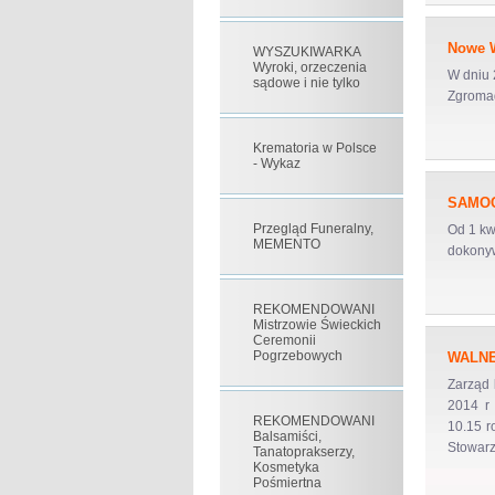
Nowe W
WYSZUKIWARKA
Wyroki, orzeczenia
W dniu 
sądowe i nie tylko
Zgromad
Krematoria w Polsce
- Wykaz
SAMOC
Przegląd Funeralny,
Od 1 kw
MEMENTO
dokonyw
REKOMENDOWANI
Mistrzowie Świeckich
Ceremonii
Pogrzebowych
WALNE 
Zarząd
2014 r
REKOMENDOWANI
10.15 r
Balsamiści,
Stowar
Tanatoprakserzy,
Kosmetyka
Pośmiertna