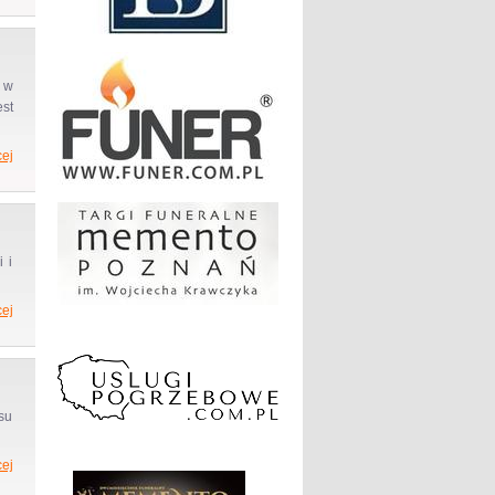
 w
st
ej
 i
ej
su
ej