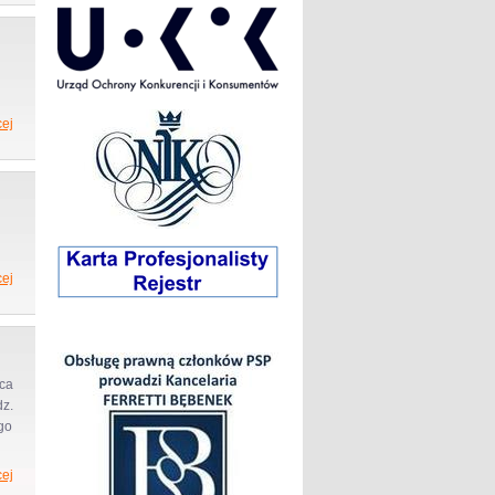
ej
ej
ca
z.
go
ej