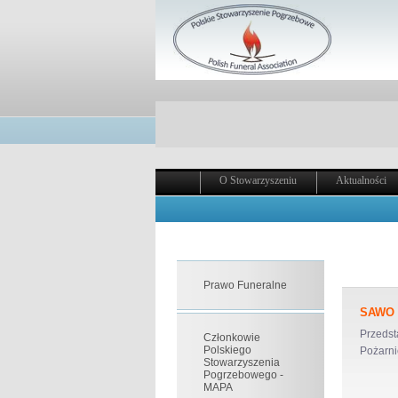
O Stowarzyszeniu
Aktualności
Prawo Funeralne
SAWO –
Przeds
Członkowie
Polskiego
Pożarni
Stowarzyszenia
Pogrzebowego -
MAPA