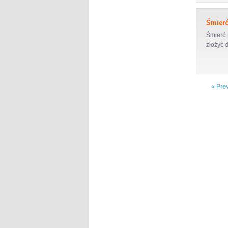
Śmierć
Śmierć 
złożyć d
« Pre