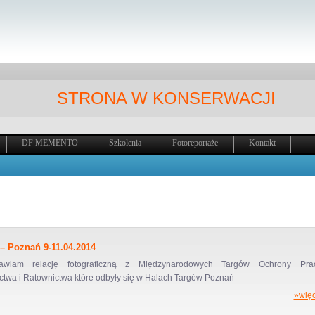
STRONA W KONSERWACJI
DF MEMENTO
Szkolenia
Fotoreportaże
Kontakt
 Poznań 9-11.04.2014
tawiam relację fotograficzną z Międzynarodowych Targów Ochrony Prac
ctwa i Ratownictwa które odbyły się w Halach Targów Poznań
»więc