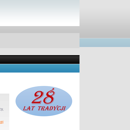
y,
ej