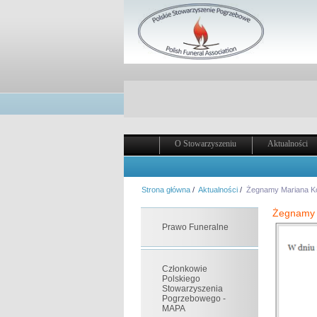
O Stowarzyszeniu
Aktualności
Strona główna
/
Aktualności
/
Żegnamy Mariana K
Żegnamy 
Prawo Funeralne
Członkowie
Polskiego
Stowarzyszenia
Pogrzebowego -
MAPA