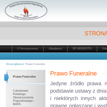
STRONA
O Stowarzyszeniu
Aktualności
DF MEMENTO
Szk
Strona główna
/
Prawo Funeralne
Prawo Funeralne
Prawo Funeralne
Jedyne źródło prawa na
podstawie ustawy z dnia
Członkowie
Polskiego
i niektórych innych a
Stowarzyszenia
Pogrzebowego -
MAPA
prawne ogłaszane i wyd