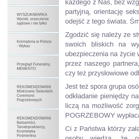
każdego z Nas, bez wzg
partyjną, orientację sek
WYSZUKIWARKA
Wyroki, orzeczenia
odejść z tego świata. Śm
sądowe i nie tylko
Zgodzić się należy ze s
Krematoria w Polsce
swoich bliskich na w
- Wykaz
ubezpieczenia na życie
przez naszego partnera
Przegląd Funeralny,
MEMENTO
czy też przysłowiowe od
Jest też spora grupa osób
REKOMENDOWANI
Mistrzowie Świeckich
odkładanie pieniędzy na
Ceremonii
Pogrzebowych
liczą na możliwość zor
POGRZEBOWY wypłacany
REKOMENDOWANI
Balsamiści,
Tanatoprakserzy,
Ci z Państwa którzy zał
Kosmetyka
Pośmiertna
osoby wiedzą, że o