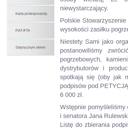
niewystarczający.
Karta profesjonalisty
Polskie Stowarzyszenie
wysokości zasiłku pogrz
FIAT-IFTA
Niestety Sami jako org
Satyrycznym okiem
postanowiliśmy zwróc
pogrzebowych, kamieni
dystrybutorów i prod
spotkają się (oby jak 
podpisów pod PETYCJĄ 
6 000 zł.
Wstępnie pomyśleliśmy o 
i senatora Jana Rulewsk
Listę do zbierania podpi