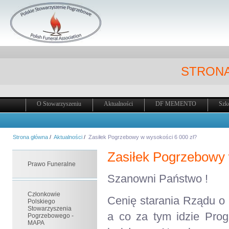
STRONA
O Stowarzyszeniu
Aktualności
DF MEMENTO
Szk
Strona główna
/
Aktualności
/
Zasiłek Pogrzebowy w wysokości 6 000 zł?
Zasiłek Pogrzebowy 
Prawo Funeralne
Szanowni Państwo !
Członkowie
Cenię starania Rządu o 
Polskiego
Stowarzyszenia
a co za tym idzie Pro
Pogrzebowego -
MAPA