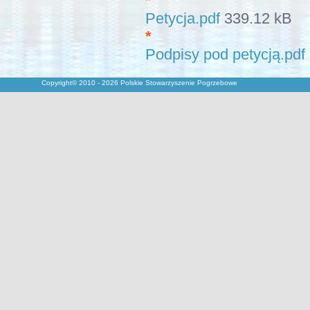
*
Petycja.pdf
339.12 kB
*
Podpisy pod petycją.pdf
Copyright© 2010 - 2026 Polskie Stowarzyszenie Pogrzebowe